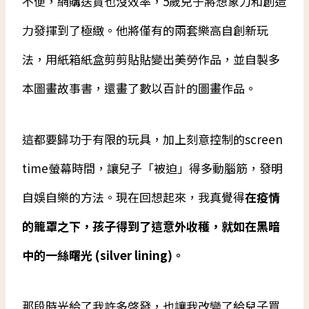
不便，網購送貨也沒效率，5歲兒子將想象力和創造
力發揮到了極緻。他將僅有的兩套樂高自創新玩
法，用紙箱紙盒剪剪貼貼變出美勞作品，並自製多
本圖畫故事書，還畫了數以百計的圖畫作品。
這都要歸功于有限的玩具，加上刻意控制的screen
time螢幕時間，讓兒子「被迫」得多動腦筋，發明
自娛自樂的方法。現在回想起來，我真覺得
在疫情
的籠罩之下，孩子得到了這意外收穫，就如在黑暗
中的一絲曙光 (silver lining)。
那段時光給了我許多啓發，也讓我改變了給兒子買