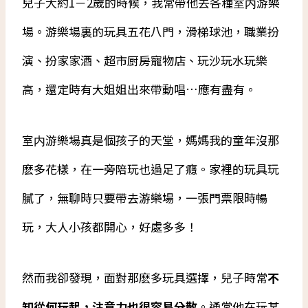
兒子大約1－2歲的時候，我常帶他去各種室内游樂
場。游樂場裏的玩具五花八門，滑梯球池，職業扮
演、扮家家酒、超市厨房寵物店、玩沙玩水玩樂
高，還定時有大姐姐出來帶動唱…應有盡有。
室内游樂場真是個孩子的天堂，媽媽我的童年沒那
麽多花樣，在一旁陪玩也過足了癮。家裡的玩具玩
膩了，無聊時只要帶去游樂場，一張門票限時暢
玩，大人小孩都開心，好處多多！
然而我卻發現，面對那麽多玩具選擇，兒子時常
不
知從何玩起，注意力也很容易分散
。通常他在玩某