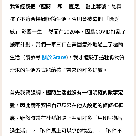
我曾經
誤把『極簡』 和 『匱乏』 劃上等號
，認爲
孩子不適合接觸極簡生活，否則會被這個 「匱乏
感」 影響一生。 然而在2020年，因爲COVID打亂了
搬家計劃，我們一家三口在美國意外地過上了極簡
生活（請參考
關於Grace
)，我才體驗了這種低物質
需求的生活方式能給孩子帶來的許多好處。
首先我要强調，
極簡生活並沒有一個明確的數字定
義，因此請不要把自己局限在他人設定的條條框框
裏
。雖然時常在社群網路上看到許多「用N件物品
過生活」 ，「N件馬上可以扔的物品」，「N件不