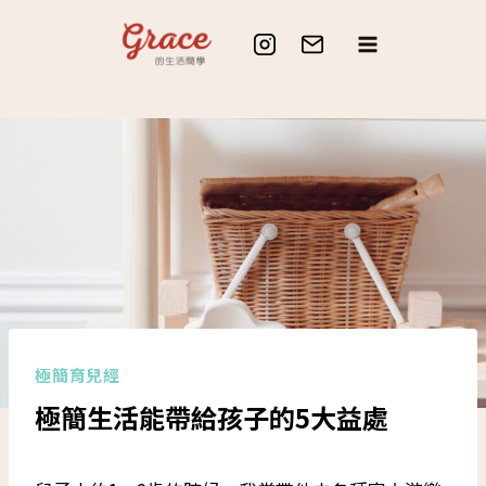
Skip
to
content
極簡育兒經
極簡生活能帶給孩子的5大益處