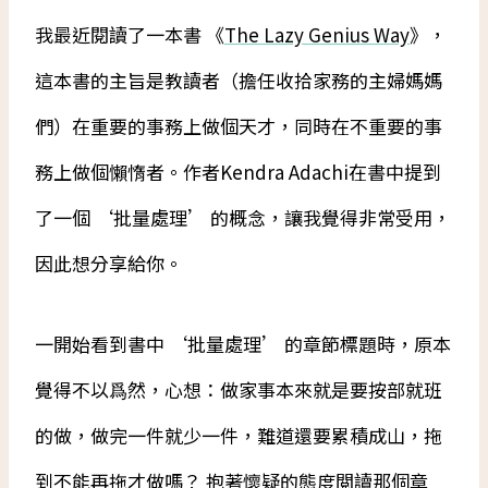
我最近閱讀了一本書 《
The Lazy Genius Way
》，
這本書的主旨是教讀者（擔任收拾家務的主婦媽媽
們）在重要的事務上做個天才，同時在不重要的事
務上做個懶惰者。作者Kendra Adachi在書中提到
了一個 ‘批量處理’ 的概念，讓我覺得非常受用，
因此想分享給你。
一開始看到書中 ‘批量處理’ 的章節標題時，原本
覺得不以爲然，心想：做家事本來就是要按部就班
的做，做完一件就少一件，難道還要累積成山，拖
到不能再拖才做嗎？ 抱著懷疑的態度閲讀那個章