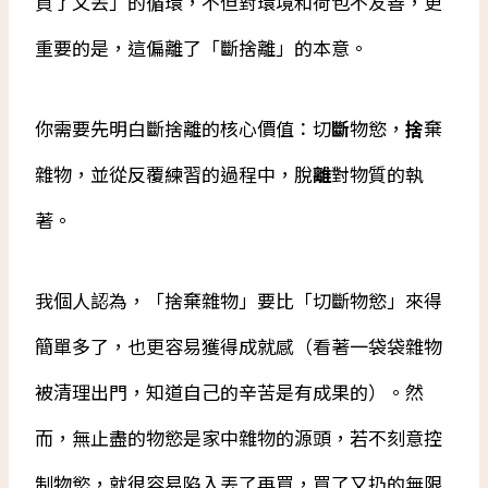
買了又丟」的循環，不但對環境和荷包不友善，更
重要的是，這偏離了「斷捨離」的本意。
你需要先明白斷捨離的核心價值：切
斷
物慾，
捨
棄
雜物，並從反覆練習的過程中，脫
離
對物質的執
著。
我個人認為，「捨棄雜物」要比「切斷物慾」來得
簡單多了，也更容易獲得成就感（看著一袋袋雜物
被清理出門，知道自己的辛苦是有成果的）。然
而，無止盡的物慾是家中雜物的源頭，若不刻意控
制物慾，就很容易陷入丟了再買，買了又扔的無限