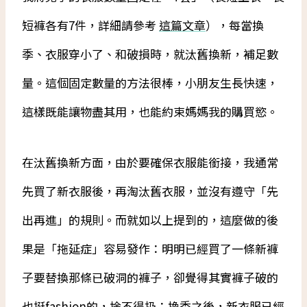
短褲各有7件，詳細請參考
這篇文章
），每當換
季、衣服穿小了、和破損時，就汰舊換新，補足數
量。這個固定數量的方法很棒，小朋友生長快速，
這樣既能讓物盡其用，也能約束媽媽我的購買慾。
在汰舊換新方面，由於要確保衣服能銜接，我通常
先買了新衣服後，再淘汰舊衣服，並沒有遵守「先
出再進」的規則。而就如以上提到的，這麼做的後
果是「拖延症」容易發作：明明已經買了一條新褲
子要替換那條已破洞的褲子，卻覺得其實褲子破的
也挺fashion的，捨不得扔；換季之後，新衣服已經