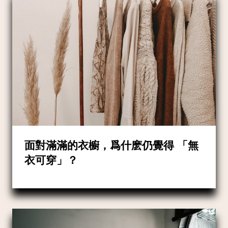
面對滿滿的衣櫥，爲什麽仍覺得 「無
衣可穿」？