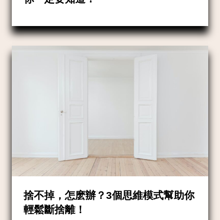
捨不掉，怎麽辦？3個思維模式幫助你
輕鬆斷捨離！