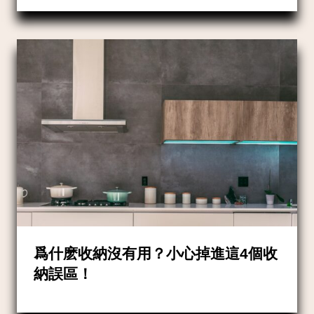
爲什麽收納沒有用？小心掉進這4個收
納誤區！