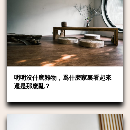
明明沒什麽雜物，爲什麽家裏看起來
還是那麽亂？