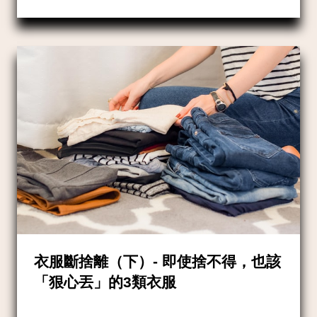
衣服斷捨離（下）- 即使捨不得，也該
「狠心丟」的3類衣服